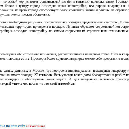
 что жилой корпус имеет оригинальный дизайн и выглядит привлекательно. Гораздо 
ем ближе к центру города возведена новая новостройка, тем дороже квартиры в не
оложение на краю города способствует более спокойной жизни и районы на окраине 
 лучшая экологическая обстановка.
нировки необходимо разузнать, предварительно осмотрев предлагаемые квартиры. Жило
илегающая территория приведена в порядок. Лучшим образцом современной новостро
стройщик возводил новостройку по самым современным строительным технологиям
помещения общественного назначения, расположившиеся на первом этаже. Жить в квар
 имеет площадь 26 м2. Простор в более крупных квартирах можно себе представить и оц
из самых развитых в Москве. Тут построена индивидуальная инженерная инфраструкт
ок занимает площадь 27 гектаров. Весь участок возле дома благоустроен и разбит на
кие площадки и оборудованы зоны отдыха. А для владельцев легкового транспор
каждый житель мог поставить там свой автомобиль.
лка на наш сайт
обязательна!