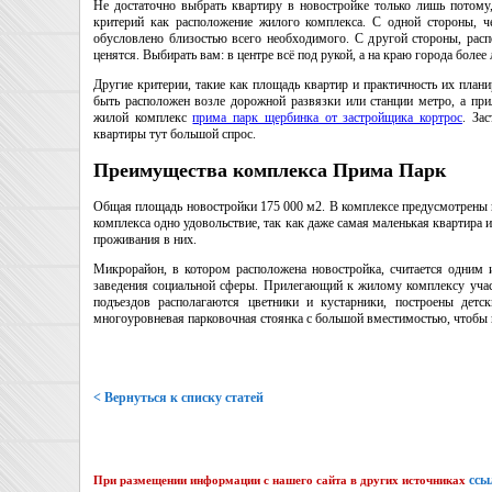
Не достаточно выбрать квартиру в новостройке только лишь потому,
критерий как расположение жилого комплекса. С одной стороны, ч
обусловлено близостью всего необходимого. С другой стороны, расп
ценятся. Выбирать вам: в центре всё под рукой, а на краю города более
Другие критерии, такие как площадь квартир и практичность их пла
быть расположен возле дорожной развязки или станции метро, а пр
жилой комплекс
прима парк щербинка от застройщика кортрос
. За
квартиры тут большой спрос.
Преимущества комплекса Прима Парк
Общая площадь новостройки 175 000 м2. В комплексе предусмотрены 
комплекса одно удовольствие, так как даже самая маленькая квартира
проживания в них.
Микрорайон, в котором расположена новостройка, считается одним 
заведения социальной сферы. Прилегающий к жилому комплексу участ
подъездов располагаются цветники и кустарники, построены детс
многоуровневая парковочная стоянка с большой вместимостью, чтобы 
< Вернуться к списку статей
ссы
При размещении информации с нашего сайта в других источниках