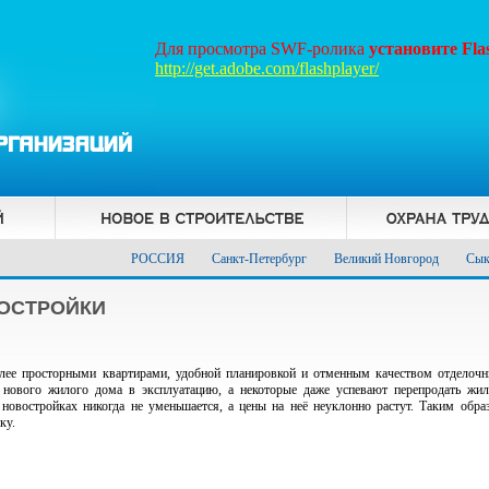
Для просмотра SWF-ролика
установите Fl
http://get.adobe.com/flashplayer/
РОССИЯ
Санкт-Петербург
Великий Новгород
Сык
ВОСТРОЙКИ
лее просторными квартирами, удобной планировкой и отменным качеством отделочн
 нового жилого дома в эксплуатацию, а некоторые даже успевают перепродать жи
овостройках никогда не уменьшается, а цены на неё неуклонно растут. Таким образ
ку.