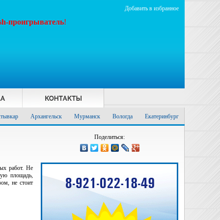
Добавить в избранное
ash-проигрыватель
!
тывкар
Архангельск
Мурманск
Вологда
Екатеринбург
Поделиться:
ых работ. Не
лую площадь,
ом, не стоит