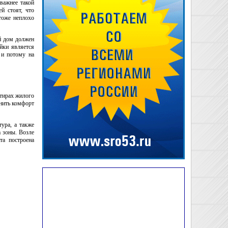
важнее такой
й стоят, что
тоже неплохо
й дом должен
йки является
 и потому на
тирах жилого
енить комфорт
ура, а также
 зоны. Возле
та построена