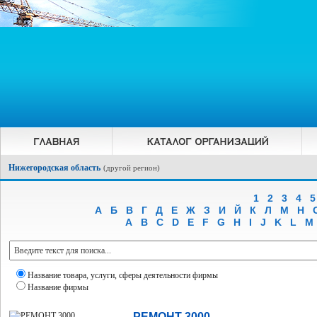
Нижегородская область
(
другой регион
)
1
2
3
4
5
А
Б
В
Г
Д
Е
Ж
З
И
Й
К
Л
М
Н
A
B
C
D
E
F
G
H
I
J
K
L
M
Название товара, услуги, сферы деятельности фирмы
Название фирмы
РЕМОНТ 3000