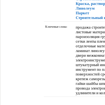
Краска, раствор
Линолеум
Паркет
Строительный 
Ключевые слова:
продажа строите
листовые матери
пароизоляция гр
сетки ленты пле
отделочные мате
ламинат линолеу
двери межкомна
электроинструме
штукатурный ин
инструмент по п
поверхностей ср
крепеж саморез
гайки шайбы шпи
провода электро
удлинители и ко