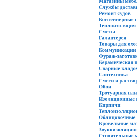
Магазины мебел
Службы достав
Ремонт судов
Контейнерные 
Теплоизоляция
Сметы
Галантерея
Товары для охо
Коммуникации
Фураж-заготовк
Керамическая 
Сварные кладо
Сантехника
Смеси и раство
Обои
Тротуарная пли
Изоляционные 
Кирпичи
Теплоизоляцио
Облицовочные
Кровельные ма
Звукоизоляцио
Строительные м